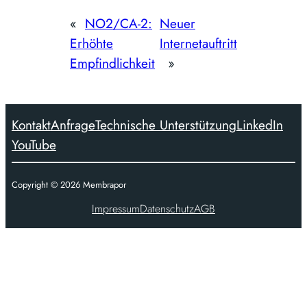
«
NO2/CA-2:
Neuer
Erhöhte
Internetauftritt
Empfindlichkeit
»
Kontakt
Anfrage
Technische Unterstützung
LinkedIn
YouTube
Copyright ©
2026
Membrapor
Impressum
Datenschutz
AGB