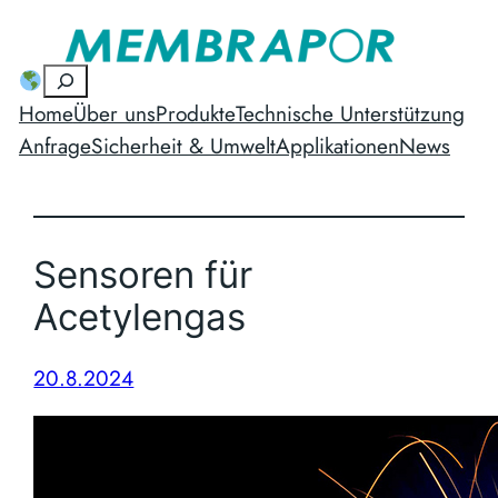
Skip
to
Suchen
content
Home
Über uns
Produkte
Technische Unterstützung
Anfrage
Sicherheit & Umwelt
Applikationen
News
Sensoren für
Acetylengas
20.8.2024