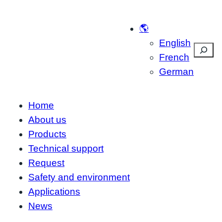
Skip
to
🌎
content
English
Suche
French
German
Home
About us
Products
Technical support
Request
Safety and environment
Applications
News