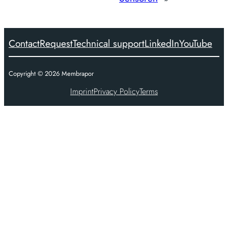
Contact
Request
Technical support
LinkedIn
YouTube
Copyright ©
2026
Membrapor
Imprint
Privacy Policy
Terms