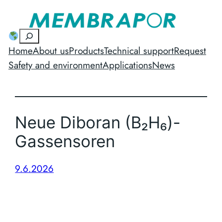
Skip
to
Suchen
content
Home
About us
Products
Technical support
Request
Safety and environment
Applications
News
Neue Diboran (B₂H₆)-
Gassensoren
9.6.2026